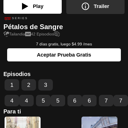
Play
Trailer
S E R I E S
Pétalos de Sangre
Tailandia
42
Episodios
7 días gratis, luego $4.99 /mes
Aceptar Prueba Gratis
Episodios
1
2
3
4
4
5
5
6
6
7
7
Para ti