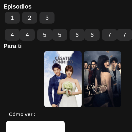
Episodios
1
2
3
4
4
5
5
6
6
7
7
Para ti
Cómo ver :